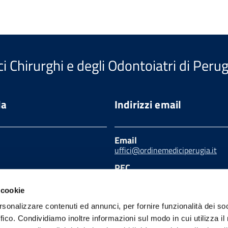
i Chirurghi e degli Odontoiatri di Perug
da
Indirizzi email
Email
uffici@ordinemediciperugia.it
PEC
segreteria.pg@pec.omceo.it
o seguendo le linee
ppo per i servizi web
 cookie
licate da AGID in
rsonalizzare contenuti ed annunci, per fornire funzionalità dei so
e con il TEAM PER LA
ONE DIGITALE.
ffico. Condividiamo inoltre informazioni sul modo in cui utilizza il 