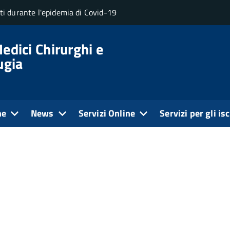
uti durante l'epidemia di Covid-19
edici Chirurghi e
ugia
ne
News
Servizi Online
Servizi per gli isc