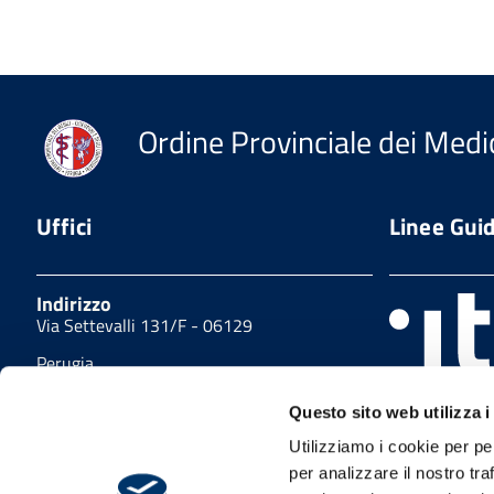
Ordine Provinciale dei Medic
Uffici
Linee Gui
Indirizzo
Via Settevalli 131/F - 06129
Perugia
Sito realizzat
tel
guida di svilu
Questo sito web utilizza i
(+39) 075.5000214
delle PA pubb
Utilizziamo i cookie per pe
collaborazion
fax
TRASFORMAZI
per analizzare il nostro tra
(+39) 075.5153012