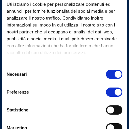
Uffici
Utilizziamo i cookie per personalizzare contenuti ed
annunci, per fornire funzionalità dei social media e per
analizzare il nostro traffico. Condividiamo inoltre
Indirizzo
informazioni sul modo in cui utilizza il nostro sito con i
Via Settevalli 131/F - 06129
nostri partner che si occupano di analisi dei dati web,
Perugia
pubblicità e social media, i quali potrebbero combinarle
tel
con altre informazioni che ha fornito loro o che hanno
(+39) 075.5000214
raccolto dal suo utilizzo dei loro servizi.
fax
(+39) 075.5153012
Selezione
Necessari
del
consenso
Preferenze
Linee Guida
Statistiche
Marketing