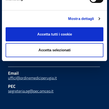
Sito realizzato seguendo le linee
guida di sviluppo per i servizi web
Mostra dettagli
delle PA pubblicate da AGID in
collaborazione con il TEAM PER LA
TRASFORMAZIONE DIGITALE.
Accetta tutti i cookie
Accetta selezionati
Indirizzi email
Email
uffici@ordinemediciperugia.it
PEC
segreteria.pg@pec.omceo.it