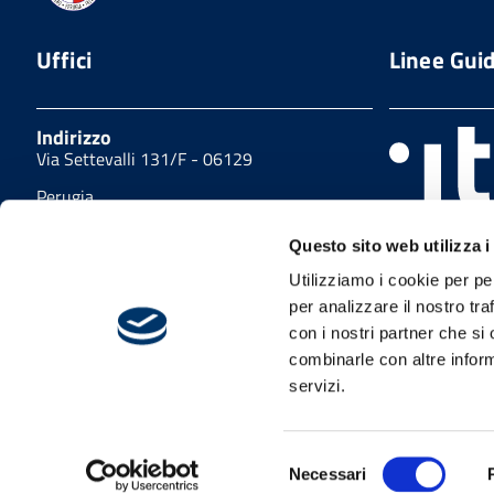
Uffici
Linee Gui
Indirizzo
Via Settevalli 131/F - 06129
Perugia
Sito realizzat
tel
guida di svilu
Questo sito web utilizza i
(+39) 075.5000214
delle PA pubb
Utilizziamo i cookie per pe
collaborazion
fax
TRASFORMAZI
per analizzare il nostro tra
(+39) 075.5153012
con i nostri partner che si
combinarle con altre inform
servizi.
Privacy
Cookies policy
Link utili
Amminis
Dichiarazione di accessibilità
Mappa del sito
Selezione
Necessari
del