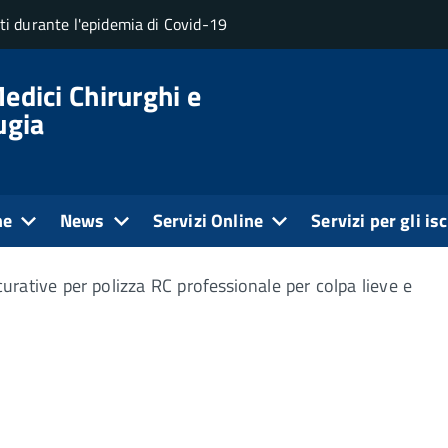
uti durante l'epidemia di Covid-19
edici Chirurghi e
ugia
ne
News
Servizi Online
Servizi per gli isc
curative per polizza RC professionale per colpa lieve e