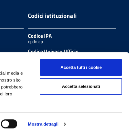
Codici istituzionali
Codice IPA
opdmcp
Codice Univoco Ufficio
UFSZ7U
Codice fiscale
Accetta tutti i cookie
80000650541
cial media e
nostro sito
Accetta selezionati
i potrebbero
ei loro
 legali
W3C Css
Obiettivi di accessibilità
Mostra dettagli