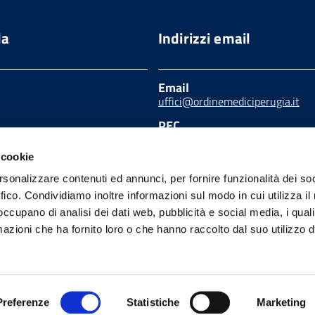
da
Indirizzi email
Email
uffici@ordinemediciperugia.it
PEC
segreteria.pg@pec.omceo.it
o seguendo le linee
ppo per i servizi web
 cookie
licate da AGID in
rsonalizzare contenuti ed annunci, per fornire funzionalità dei so
e con il TEAM PER LA
ONE DIGITALE.
ffico. Condividiamo inoltre informazioni sul modo in cui utilizza il 
 occupano di analisi dei dati web, pubblicità e social media, i qual
azioni che ha fornito loro o che hanno raccolto dal suo utilizzo d
trazione trasparente
Feedback accessibilità
Note
Preferenze
Statistiche
Marketing