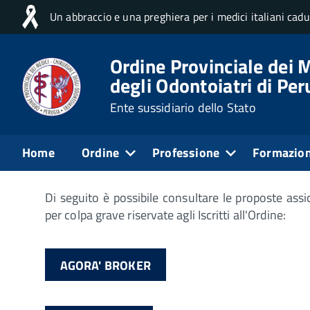
Un abbraccio e una preghiera per i medici italiani cad
Home
Servizi per gli iscritti
Assicurazioni
Ordine Provinciale dei M
degli Odontoiatri di Per
Pubblicato: 22 Marzo 2021
Ente sussidiario dello Stato
Assicurazioni
Home
Ordine
Professione
Formazio
Di seguito è possibile consultare le proposte assi
per colpa grave riservate agli Iscritti all'Ordine:
AGORA' BROKER