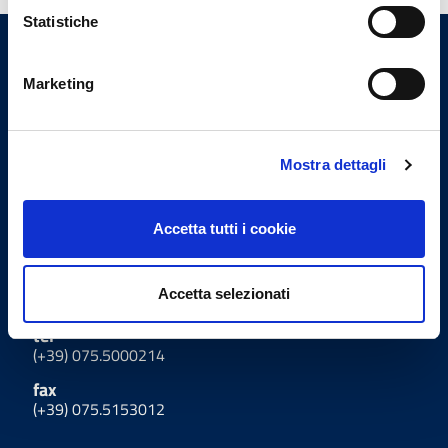
Statistiche
Ordine Provinciale dei Medici
Marketing
Chirurghi e degli Odontoiatri
di Perugia
Mostra dettagli
Uffici
Accetta tutti i cookie
Indirizzo
Via Settevalli 131/F - 06129
Accetta selezionati
Perugia
tel
(+39) 075.5000214
fax
(+39) 075.5153012