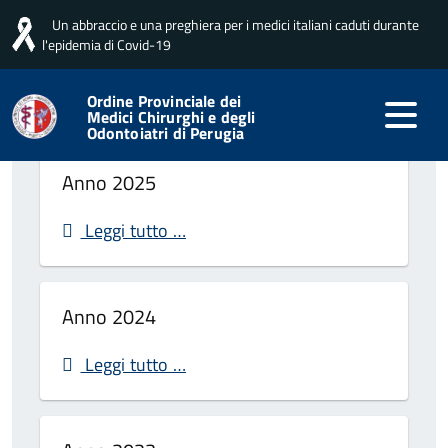
Un abbraccio e una preghiera per i medici italiani caduti durante
Home
Professione
Il Bollettino
l'epidemia di Covid-19
Ordine Provinciale dei
Il Bollettino
Medici Chirurghi e degli
Odontoiatri di Perugia
Anno 2025
Leggi tutto …
Anno 2024
Leggi tutto …