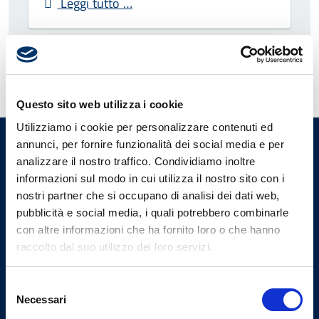
Leggi tutto …
1
2
3
Questo sito web utilizza i cookie
Utilizziamo i cookie per personalizzare contenuti ed
annunci, per fornire funzionalità dei social media e per
Ordine Provinciale dei Medici
analizzare il nostro traffico. Condividiamo inoltre
Chirurghi e degli Odontoiatri
informazioni sul modo in cui utilizza il nostro sito con i
di Perugia
nostri partner che si occupano di analisi dei dati web,
pubblicità e social media, i quali potrebbero combinarle
Uffici
con altre informazioni che ha fornito loro o che hanno
raccolto dal suo utilizzo dei loro servizi.
Indirizzo
Selezione
Via Settevalli 131/F - 06129
Necessari
del