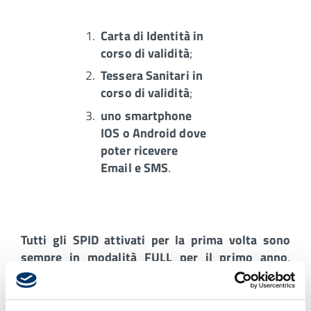
Carta di Identità in
corso di validità
;
Tessera Sanitari in
corso di validità
;
uno smartphone
IOS o Android dove
poter ricevere
Email e SMS
.
Tutti gli SPID attivati per la prima volta sono
sempre in modalità FULL
per il primo anno
,
l'
utente
(a seguito di comunicazione da parte di
Namirial a ridosso della scaenza) deciderà poi
se
rinnovare
la modalità
FULL
a pagamento a 9,99€