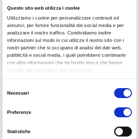
+ IVA all’anno o passare automaticamente alla
Questo sito web utilizza i cookie
modalità
LITE
(gratuita).
Utilizziamo i cookie per personalizzare contenuti ed
annunci, per fornire funzionalità dei social media e per
Lo SPID Personale Namirial in modalità
FULL
(a
analizzare il nostro traffico. Condividiamo inoltre
pagamento dopo il primo anno) consente:
informazioni sul modo in cui utilizza il nostro sito con i
nostri partner che si occupano di analisi dei dati web,
pubblicità e social media, i quali potrebbero combinarle
✓
Accesso completo a tutti i siti pubblici e
con altre informazioni che ha fornito loro o che hanno
privati
raccolto dal suo utilizzo dei loro servizi.
✓
Massima compatibilità e funzionalità)
Selezione
Necessari
in modalità
Lite
(Gratuito) consente:
del
consenso
✓
accesso illimitato ai siti privati (banche,
Preferenze
assicurazioni, SpidMail)
❌ nessun accesso ai siti pubblici (INPS,
Statistiche
Agenzia delle Entrate, ecc.)