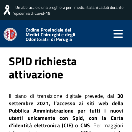
Un abbraccio e una preghiera per i medici italiani caduti durante
Home
Servizi per gli iscritti
SPID richiesta attivazione
l'epidemia di Covid-19
Ordine Provinciale dei
Medici Chirurghi e degli
Pubblicato: 09 Gennaio 2024
Odontoiatri di Perugia
SPID richiesta
attivazione
Il piano di transizione digitale prevede, dal
30
settembre 2021, l’accesso ai siti web della
Pubblica Amministrazione per tutti i nuovi
utenti unicamente con Spid, con la Carta
d’identità elettronica (CIE) o CNS
. Per maggiori