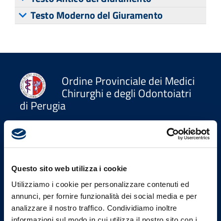
Testo Moderno del Giuramento
Ordine Provinciale dei Medici
Chirurghi e degli Odontoiatri
di Perugia
Uffici
Indirizzo
Questo sito web utilizza i cookie
Via Settevalli 131/F - 06129
Utilizziamo i cookie per personalizzare contenuti ed
Perugia
annunci, per fornire funzionalità dei social media e per
analizzare il nostro traffico. Condividiamo inoltre
tel
informazioni sul modo in cui utilizza il nostro sito con i