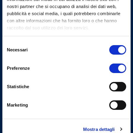
(+39) 075.5000214
nostri partner che si occupano di analisi dei dati web,
fax
pubblicità e social media, i quali potrebbero combinarle
(+39) 075.5153012
con altre informazioni che ha fornito loro o che hanno
raccolto dal suo utilizzo dei loro servizi.
Selezione
Linee Guida
Necessari
del
consenso
Preferenze
Statistiche
Sito realizzato seguendo le linee
guida di sviluppo per i servizi web
Marketing
delle PA pubblicate da AGID in
collaborazione con il TEAM PER LA
TRASFORMAZIONE DIGITALE.
Mostra dettagli