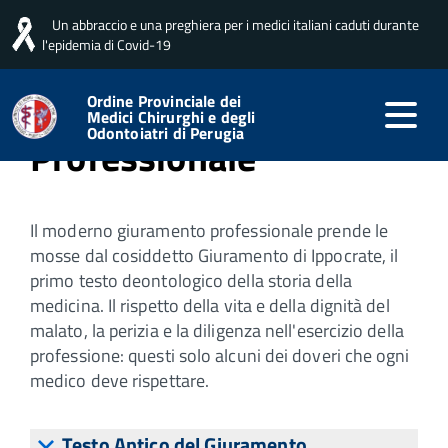
Un abbraccio e una preghiera per i medici italiani caduti durante
Home
Ordine
Giuramento Professionale
l'epidemia di Covid-19
Giuramento
Ordine Provinciale dei
Medici Chirurghi e degli
Odontoiatri di Perugia
Professionale
Il moderno giuramento professionale prende le
mosse dal cosiddetto Giuramento di Ippocrate, il
primo testo deontologico della storia della
medicina. Il rispetto della vita e della dignità del
malato, la perizia e la diligenza nell'esercizio della
professione: questi solo alcuni dei doveri che ogni
medico deve rispettare.
Testo Antico del Giuramento