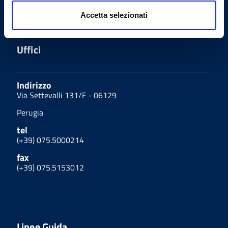
Chirurghi e degli Odontoiatri
Accetta selezionati
di Perugia
Uffici
Indirizzo
Via Settevalli 131/F - 06129
Perugia
tel
(+39) 075.5000214
fax
(+39) 075.5153012
Linee Guida