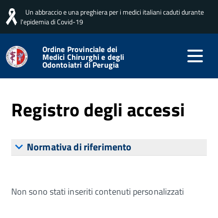
Un abbraccio e una preghiera per i medici italiani caduti durante
Home
Amministrazione trasparente
Altri contenuti
Accesso civico
Registro degli accessi
l'epidemia di Covid-19
Ordine Provinciale dei
Medici Chirurghi e degli
Odontoiatri di Perugia
Pubblicato: 30 Agosto 2023
Registro degli accessi
Normativa di riferimento
Non sono stati inseriti contenuti personalizzati