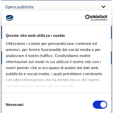
Opere pubbliche
Interventi straordinari e di emergenza
Altri contenuti
Questo sito web utilizza i cookie
Utilizziamo i cookie per personalizzare contenuti ed
Prevenzione della corruzione
annunci, per fornire funzionalità dei social media e per
analizzare il nostro traffico. Condividiamo inoltre
Accesso civico
informazioni sul modo in cui utilizza il nostro sito con i
nostri partner che si occupano di analisi dei dati web,
Accesso civico "semplice" concernente dati, documenti e
pubblicità e social media, i quali potrebbero combinarle
informazioni soggetti a pubblicazione obbligatoria
con altre informazioni che ha fornito loro o che hanno
raccolto dal suo utilizzo dei loro servizi.
Accesso civico "generalizzato" concernente dati e
documenti ulteriori
Selezione
Necessari
Registro degli accessi
del
consenso