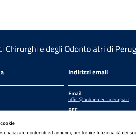
i Chirurghi e degli Odontoiatri di Perug
da
Indirizzi email
Email
uffici@ordinemediciperugia.it
PEC
segreteria.pg@pec.omceo.it
o seguendo le linee
ppo per i servizi web
 cookie
licate da AGID in
rsonalizzare contenuti ed annunci, per fornire funzionalità dei so
e con il TEAM PER LA