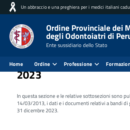
Un abbraccio e una preghiera per i medici italiani cad
Home
Amministrazione trasparente
Bandi di
Ordine Provinciale dei M
degli Odontoiatri di Per
Pubblicato: 15 Maggio 2026
Ente sussidiario dello Stato
Bandi di gara e contratt
Home
Ordine
Professione
Formazio
2023
In questa sezione e le relative sottosezioni sono pubbl
14/03/2013, i dati e i documenti relativi a bandi di ga
31 dicembre 2023.