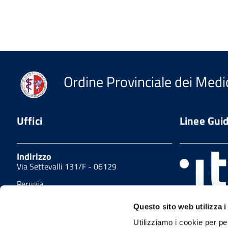
Ordine Provinciale dei Medic
Uffici
Linee Gui
Indirizzo
Via Settevalli 131/F - 06129
Perugia
Sito realizzat
tel
guida di svilu
Questo sito web utilizza i
(+39) 075.5000214
delle PA pubb
Utilizziamo i cookie per pe
collaborazion