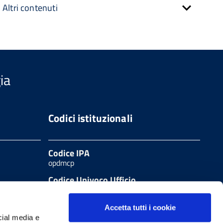
Altri contenuti
ia
Codici istituzionali
Codice IPA
opdmcp
Codice Univoco Ufficio
UFSZ7U
Codice fiscale
Accetta tutti i cookie
80000650541
cial media e