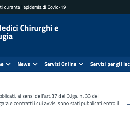
uti durante l'epidemia di Covid-19
 gara e contratti
Bandi di gara e contratti fino al 31 dicem
edici Chirurghi e
ugia
i fino al 31 dicembre
ne
News
Servizi Online
Servizi per gli isc
icati, ai sensi dell'art.37 del D.lgs. n. 33 del
ra e contratti i cui avvisi sono stati pubblicati entro il