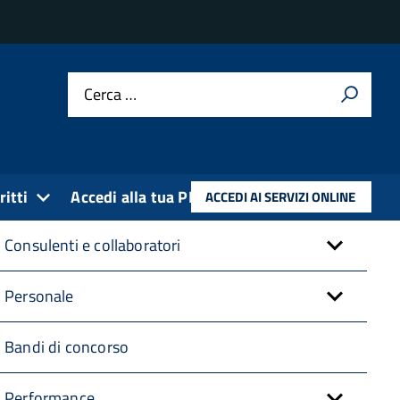
bre 2023
Amministrazione trasparente
Cerca …
Disposizioni Generali
Organizzazione
ritti
Accedi alla tua PEC
ACCEDI AI SERVIZI ONLINE
Consulenti e collaboratori
Personale
Bandi di concorso
Performance