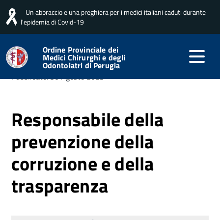
Un abbraccio e una preghiera per i medici italiani caduti durante
Home
Amministrazione trasparente
Altri contenuti
Prevenzione della corruzione
Responsabile della
l'epidemia di Covid-19
prevenzione della corruzione e della trasparenza
Ordine Provinciale dei
Medici Chirurghi e degli
Odontoiatri di Perugia
Pubblicato: 30 Agosto 2023
Responsabile della
prevenzione della
corruzione e della
trasparenza