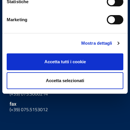
Statistiche
Ordine Provinciale dei Medici
Chirurghi e degli Odontoiatri
Marketing
di Perugia
Uffici
Mostra dettagli
Indirizzo
Accetta tutti i cookie
Via Settevalli 131/F - 06129
Perugia
Accetta selezionati
tel
(+39) 075.5000214
fax
(+39) 075.5153012