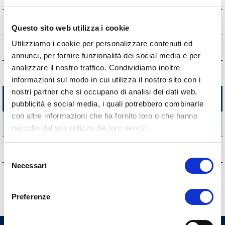
Controlli e rilievi sull'amministrazione
Questo sito web utilizza i cookie
Utilizziamo i cookie per personalizzare contenuti ed
Servizi erogati
annunci, per fornire funzionalità dei social media e per
analizzare il nostro traffico. Condividiamo inoltre
Pagamenti dell'Amministrazione
informazioni sul modo in cui utilizza il nostro sito con i
nostri partner che si occupano di analisi dei dati web,
Opere pubbliche
pubblicità e social media, i quali potrebbero combinarle
con altre informazioni che ha fornito loro o che hanno
Atti di programmazione delle opere pubbliche
raccolto dal suo utilizzo dei loro servizi.
Interventi straordinari e di emergenza
Selezione
Necessari
del
Altri contenuti
consenso
Preferenze