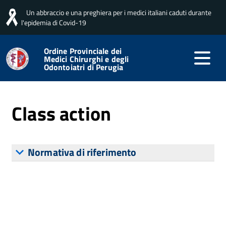
Un abbraccio e una preghiera per i medici italiani caduti durante
Home
Amministrazione trasparente
Servizi erogati
Class action
l'epidemia di Covid-19
Ordine Provinciale dei
Medici Chirurghi e degli
Odontoiatri di Perugia
Pubblicato: 15 Maggio 2026
Class action
Normativa di riferimento