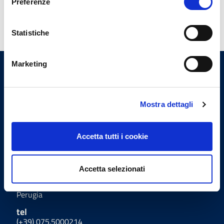
Preferenze
Altri contenuti
Statistiche
Marketing
Ordine Provinciale dei Medici
Chirurghi e degli Odontoiatri
di Perugia
Mostra dettagli
Uffici
Accetta tutti i cookie
Indirizzo
Accetta selezionati
Via Settevalli 131/F - 06129
Perugia
tel
(+39) 075.5000214