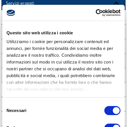
Servizi erogati
Carta dei servizi e standard di qualità
Costi contabilizzati dei servizi
Questo sito web utilizza i cookie
Utilizziamo i cookie per personalizzare contenuti ed
Risultati indagini sui servizi in rete
annunci, per fornire funzionalità dei social media e per
analizzare il nostro traffico. Condividiamo inoltre
Class action
informazioni sul modo in cui utilizza il nostro sito con i
nostri partner che si occupano di analisi dei dati web,
Servizi pubblici locali
pubblicità e social media, i quali potrebbero combinarle
con altre informazioni che ha fornito loro o che hanno
Pagamenti dell'Amministrazione
raccolto dal suo utilizzo dei loro servizi.
Opere pubbliche
Selezione
Necessari
del
Interventi straordinari e di emergenza
consenso