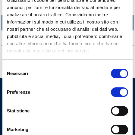
Utilizziamo i cookie per personalizzare contenuti ed
Pagamenti dell'Amministrazione
annunci, per fornire funzionalità dei social media e per
analizzare il nostro traffico. Condividiamo inoltre
Opere pubbliche
informazioni sul modo in cui utilizza il nostro sito con i
nostri partner che si occupano di analisi dei dati web,
pubblicità e social media, i quali potrebbero combinarle
Interventi straordinari e di emergenza
con altre informazioni che ha fornito loro o che hanno
raccolto dal suo utilizzo dei loro servizi.
Altri contenuti
Selezione
Necessari
del
consenso
Preferenze
Ordine Provinciale dei Medici
Chirurghi e degli Odontoiatri
di Perugia
Statistiche
Uffici
Marketing