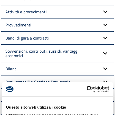
Attività e procedimenti
Provvedimenti
Bandi di gara e contratti
Sovvenzioni, contributi, sussidi, vantaggi
economici
Bilanci
Beni Immobili e Gestione Patrimonio
Controlli e rilievi sull'amministrazione
Questo sito web utilizza i cookie
Servizi erogati