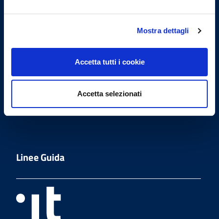
Indirizzo
Via Settevalli 131/F - 06129
Mostra dettagli
Perugia
Accetta tutti i cookie
tel
(+39) 075.5000214
fax
Accetta selezionati
(+39) 075.5153012
Linee Guida